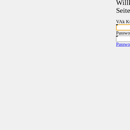
Will
Seit
VAk Ku
Passwo
Passwor