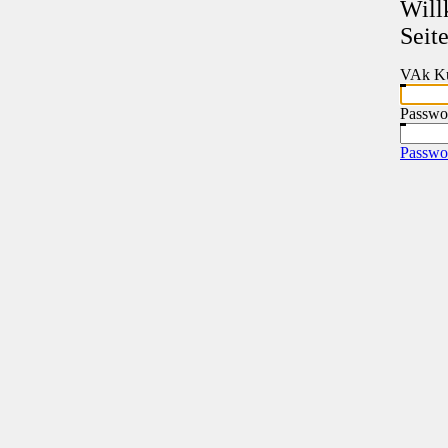
Will
Seit
VAk Ku
Passwo
Passwor